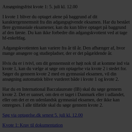
Ansøgningsfrist kvote 1: 5. juli kl. 12.00
I kvote 1 bliver du optaget alene på baggrund af dit
karaktergennemsnit fra din adgangsgivende eksamen. Har du bestået
flere gymnasiale eksamener, kan du kun blive optaget på baggrund
af den første. Du kan ikke forbedre din adgangskvotient ved at tage
hf-enkeltfag.
Adgangskvotienten kan variere fra år til år. Den afhænger af, hvor
mange ansøgere og studiepladser, der er det pågældende år.
Hvis du er i tvivl, om dit gennemsnit er højt nok til at komme ind via
kvote 1, kan du vælge at søge om optagelse via kvote 2 i stedet for.
Søger du gennem kvote 2 med en gymnasial eksamen, vil din
ansøgning automatisk blive vurderet både i kvote 1 og kvote 2.
Har du en International Baccalaureate (IB) skal du søge gennem
kvote 2. Det er uanset, om den er taget i Danmark eller i udlandet,
eller om det er en udenlandsk gymnasial eksamen, der ikke kan
omregnes. I alle tilfælde skal du søge gennem kvote 2.
Søg via optagelse.dk senest 5. juli kl. 12.00
Kvote 1: Krav til dokumentation