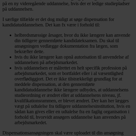
på en ny videregående uddannelse, hvis der er ledige studiepladser
på uddannelsen.
I særlige tilfælde er det dog muligt at søge dispensation for
kandidatuddannelsen. Det kan fx være i forhold til:
helbredsmæssige årsager, hvor du ikke længere kan anvende
din tidligere gennemførte kandidateksamen. Du skal til
ansøgningen vedlægge dokumentation fra lægen, som
bekræfter dette.
hvis du ikke længere kan opnå autorisation til anvendelse af
uddannelsen på arbejdsmarkedet.
hvis uddannelsen er målrettet en helt specifik profession på
arbejdsmarkedet, som er bortfaldet eller i al væsentlighed
overflødiggjort. Det er ikke tilstrækkeligt grundlag for at
meddele dispensation, at den gennemførte
kandidatuddannelse ikke længere udbydes, at uddannelsens
studieordning er ændret eller at uddannelsens niveau, jf.
kvalifikationsrammen, er blevet ændret. Der kan her lægges
vægt på udtalelse fra tidligere uddannelsesinstitution, hvis en
sådan kan gives eller en udtalelse fra en faglig organisation i
forhold til, hvorvidt ansøgers uddannelse kan anvendes på
arbejdsmarkedet.
Dispensationsansøgningen skal være uploadet til din ansøgning