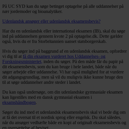
På UC SYD kan du søge betinget optagelse på alle uddannelser på
nær jordemoder og bioanalytiker.
Udenlandsk ansøger eller udenlandsk eksamensbevis?
Har du en udenlandsk eller international eksamen (IB), skal du søge
ind på uddannelsen gennem kvote 2 på optagelse.dk. Dette gælder
også, hvis du er fra Storbritannien uanset statsborgerskab.
Hvis du søger ind på baggrund af en udenlandsk eksamen, opfordrer
vi dig til at
få din eksamen vurderet hos Uddannelses- og
Forskningsministeriet,
inden du søger. På den måde får du papir på
dit eksamensbevis, som du kan bruge i hele landet, både når du
søger arbejde eller uddannelse. Vi har også mulighed for at vurdere
dit adgangsgrundlag, men så vil du muligvis ikke kunne bruge den
til at søge uddannelser andre steder i landet.
Du kan også undersøge, om din udenlandske gymnasiale eksamen
kan ligestilles med en dansk gymnasial eksamen i
eksamshåndbogen
.
Søger du ind med et udenlandsk eksamensbevis skal vi bede dig om
at få det oversat til et nordisk sprog eller engelsk. Du skal således,
når du ansøger vedhæfte både en kopi af originalt eksamensbevis og
en oversættelse af beviset.