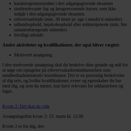
karaktergennemsnittet i den adgangsgivende eksamen
studierelevante fag og længerevarende kurser, som ikke
indgår i den adgangsgivende eksamen.
erhvervsarbejde (min. 30 timer pr. uge i mindst 6 måneder)
udlandsophold, højskoleophold eller militærtjeneste (min. fire
sammenhængende måneder)
frivilligt arbejde
Andre aktiviteter og kvalifikationer, der også bliver vægtet:
Motiveret ansøgning.
I den motiverede ansøgning skal du beskrive dine grunde og mål for
at søge om optagelse på erhvervsakademiuddannelsen som
sundhedsadministrativ koordinator. Det er en personlig beskrivelse
af dig selv, og hvilke kvalifikationer, evner og egenskaber du har
med dig, og som du mener, kan have relevans for uddannelsen og
faget.
Kvote 2: Det skal du vide
Ansøgningsfrist kvote 2: 15. marts kl. 12.00
Kvote 2 er for dig, der: