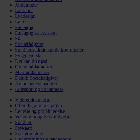
Jordemoder
Laborant
Lyddesign
Lærer
Pædagog
Pædagogisk assistent
Skat
Socialrådgiver
Sundhedsadministrativ koordinator
Sygeplejerske
Det kan du også
Onlineuddannelser
Merituddannelser
Deltid: Socialrådgiver
Ambulancebehandler
Elitesport og uddannelse
Videreuddannelse
Offentlig administration
Ledelse og projektledelse
Vejledning og beskæftigelse
Sundhed
Psykiatri
Socialområdet
Undervisning og pædagogik