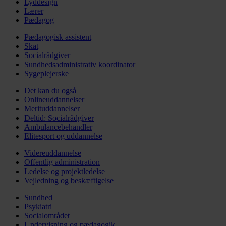
Lyddesign
Lærer
Pædagog
Pædagogisk assistent
Skat
Socialrådgiver
Sundhedsadministrativ koordinator
Sygeplejerske
Det kan du også
Onlineuddannelser
Merituddannelser
Deltid: Socialrådgiver
Ambulancebehandler
Elitesport og uddannelse
Videreuddannelse
Offentlig administration
Ledelse og projektledelse
Vejledning og beskæftigelse
Sundhed
Psykiatri
Socialområdet
Undervisning og pædagogik