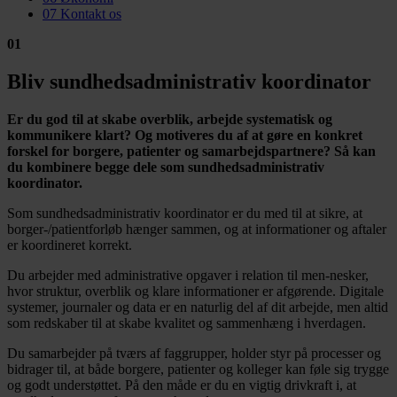
07
Kontakt os
01
Bliv sundhedsadministrativ koordinator
Er du god til at skabe overblik, arbejde systematisk og
kommunikere klart? Og motiveres du af at gøre en konkret
forskel for borgere, patienter og samarbejdspartnere? Så kan
du kombinere begge dele som sundhedsadministrativ
koordinator.
Som sundhedsadministrativ koordinator er du med til at sikre, at
borger-/patientforløb hænger sammen, og at informationer og aftaler
er koordineret korrekt.
Du arbejder med administrative opgaver i relation til men-nesker,
hvor struktur, overblik og klare informationer er afgørende. Digitale
systemer, journaler og data er en naturlig del af dit arbejde, men altid
som redskaber til at skabe kvalitet og sammenhæng i hverdagen.
Du samarbejder på tværs af faggrupper, holder styr på processer og
bidrager til, at både borgere, patienter og kolleger kan føle sig trygge
og godt understøttet. På den måde er du en vigtig drivkraft i, at