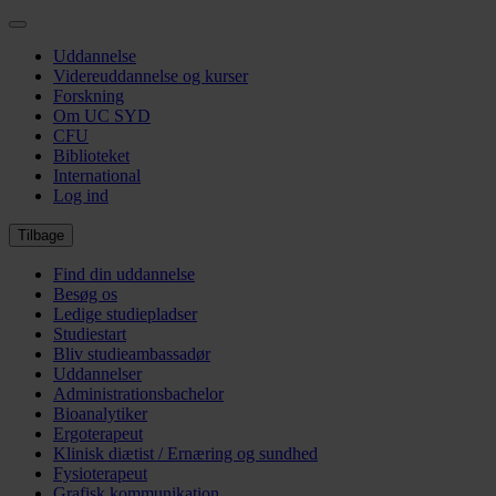
Gå
til
Uddannelse
hovedindhold
Videreuddannelse og kurser
Forskning
Om UC SYD
CFU
Biblioteket
International
Log ind
Tilbage
Find din uddannelse
Besøg os
Ledige studiepladser
Studiestart
Bliv studieambassadør
Uddannelser
Administrationsbachelor
Bioanalytiker
Ergoterapeut
Klinisk diætist / Ernæring og sundhed
Fysioterapeut
Grafisk kommunikation