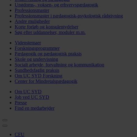
Ungdoms-, voksen- og erhvervspædagogik
Professionsmaster
Professionsmaster i pædagogisk-psykologisk rådgivning
Andre muligheder
Korte forløb og konsulentydelser
Søg efter uddannelser, moduler m.m.
Videnstemaer
Forskningsprogrammer
Pædagogik og pædagogisk praksis
Skole og undervisning
Socialt arbejde, forvaltning og kommunikation
Sundhedsfaglig praksis
Om UC SYD Forskning
Center for Mindretalspædagogik
Om UC SYD
Job ved UC SYD
Presse
Find en medarbejder
CFU