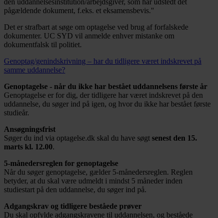
den uddannelsesinstitution/arbejdsgiver, som har udstedt det
pågældende dokument, f.eks. et eksamensbevis."
Det er strafbart at søge om optagelse ved brug af forfalskede
dokumenter. UC SYD vil anmelde enhver mistanke om
dokumentfalsk til politiet.
Genoptag/genindskrivning – har du tidligere været indskrevet på
samme uddannelse?
Genoptagelse - når du ikke har bestået uddannelsens første år
Genoptagelse er for dig, der tidligere har været indskrevet på den
uddannelse, du søger ind på igen, og hvor du ikke har bestået første
studieår.
Ansøgningsfrist
Søger du ind via optagelse.dk skal du have søgt
senest den 15.
marts kl. 12.00
.
5-månedersreglen for genoptagelse
Når du søger genoptagelse, gælder 5-månedersreglen. Reglen
betyder, at du skal være udmeldt i mindst 5 måneder inden
studiestart på den uddannelse, du søger ind på.
Adgangskrav og tidligere beståede prøver
Du skal opfylde adgangskravene til uddannelsen, og beståede