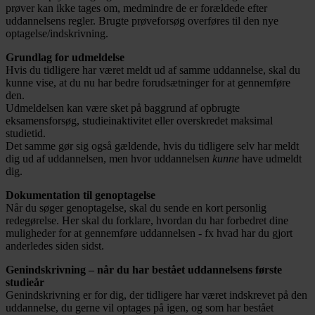
prøver kan ikke tages om, medmindre de er forældede efter
uddannelsens regler. Brugte prøveforsøg overføres til den nye
optagelse/indskrivning.
Grundlag for udmeldelse
Hvis du tidligere har været meldt ud af samme uddannelse, skal du
kunne vise, at du nu har bedre forudsætninger for at gennemføre
den.
Udmeldelsen kan være sket på baggrund af opbrugte
eksamensforsøg, studieinaktivitet eller overskredet maksimal
studietid.
Det samme gør sig også gældende, hvis du tidligere selv har meldt
dig ud af uddannelsen, men hvor uddannelsen
kunne
have udmeldt
dig.
Dokumentation til genoptagelse
Når du søger genoptagelse, skal du sende en kort personlig
redegørelse. Her skal du forklare, hvordan du har forbedret dine
muligheder for at gennemføre uddannelsen - fx hvad har du gjort
anderledes siden sidst.
Genindskrivning – når du har bestået uddannelsens første
studieår
Genindskrivning er for dig, der tidligere har været indskrevet på den
uddannelse, du gerne vil optages på igen, og som har bestået