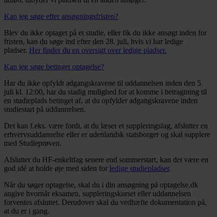
Kan jeg søge efter ansøgningsfristen?
Blev du ikke optaget på et studie, eller fik du ikke ansøgt inden for
fristen, kan du søge ind efter den 28. juli, hvis vi har ledige
pladser.
Her finder du en oversigt over ledige pladser.
Kan jeg søge betinget optagelse?
Har du ikke opfyldt adgangskravene til uddannelsen inden den 5.
juli kl. 12:00, har du stadig mulighed for at komme i betragtning til
en studieplads betinget af, at du opfylder adgangskravene inden
studiestart på uddannelsen.
Det kan f.eks. være fordi, at du læser et suppleringsfag, afslutter en
erhvervsuddannelse eller er udenlandsk statsborger og skal supplere
med Studieprøven.
Afslutter du HF-enkeltfag senere end sommerstart, kan det være en
god idé at holde øje med siden for
ledige studiepladser
.
Når du søger optagelse, skal du i din ansøgning på optagelse.dk
angive hvornår eksamen, suppleringskurset eller uddannelsen
forventes afsluttet. Derudover skal du vedhæfte dokumentation på,
at du er i gang.