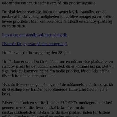
uddannelsessteder, der står lavere på din prioriteringsliste.
Du skal derfor overveje, inden du sætter kryds i standby, om du
ønsker at fraskrive dig muligheden for at blive optaget på en af dine
lavere prioriteter. Man kan ikke både få tilbudt en standby-plads og
en studieplads.
Læs mere om standby-pladser på ug.dk.
Hvornår får jeg svar på min ansøgning?
Du får svar på din ansøgning den 28. juli.
Du får kun ét svar. Du får ét tilbud om en uddannelsesplads eller en
standby-plads fra det uddannelsessted, du er kommet ind på. Det vil
sige, hvis du kommer ind på din tredje prioritet, får du ikke afslag
tilsendt fra dine andre prioriteter.
Hvis du ikke er optaget på nogen af de uddannelser, du har søgt, får
du et afslagsbrev fra Den Koordinerede Tilmelding (KOT) via e-
boks.
Bliver du tilbudt en studieplads hos UC SYD, modtager du besked
gennem nemStudie, hvor du skal bekræfte, om du
ønsker studiepladsen. Bekræfter du ikke pladsen inden for fristens
udløb, tilbyder vi pladsen til en anden ansøger.