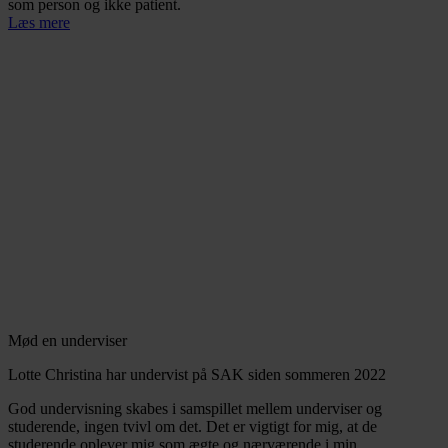
som person og ikke patient.
Læs mere
Mød en underviser
Lotte Christina har undervist på SAK siden sommeren 2022
God undervisning skabes i samspillet mellem underviser og
studerende, ingen tvivl om det. Det er vigtigt for mig, at de
studerende oplever mig som ægte og nærværende i min