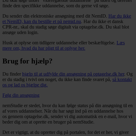
Du skal søge under “videregående uddannelse” på siden og derefter
finde den specifikke uddannelse, som du gerne vil søge.
Du sender din elektroniske ansøgning med dit NemID.
Har du ikke
et NemID, kan du bestille et på nemid.nu
. Har du ikke et dansk
CPR-nr., skal du stadig søge digitalt via optagelse.dk. Du skal blot
ansøge uden login.
Husk at oplyse om tidligere uddannelse eller beskæftigelse.
Læs
mere om, hvad du har pligt til at oplyse her.
Brug for hjælp?
Du finder
hjælp til at udfylde din ansøgning på optagelse.dk her
. Og
er du stadig i tvivl om noget, du ikke kan finde svaret på,
så kontakt
os og lad os hjælpe dig.
Følg din ansøgning
nemStudie er stedet, hvor du kan følge status på din ansøgning til en
af vores uddannelser. Når du har søgt ind på en uddannelse hos
os gennem optagelse.dk, sender vi dig automatisk en e-mail, hvor vi
beder dig om at oprette en bruger på nemStudie.
Det er vigtigt, at du opretter dig på portalen, for det er her, vi giver