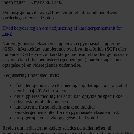
inden fristen 15. marts kl. 12.00.
Din ansøgning vil i øvrigt blive vurderet ud fra uddannelsens
vurderingskriterier i kvote 2.
Hvad betyder reglen om nedjustering af karaktergennemsnit for
mig?
Når en gymnasial eksamen suppleres via gymnasial supplering
(GSK), hf-enkeltfag, supplerende overbygningsforløb (SOF) eller
lignende. Det betyder, at karaktergennemsnittet fra den gymnasiale
eksamen kan blive nedjusteret (genberegnet), når der søges om
optagelse på en videregående uddannelse.
Nedjustering finder sted, hvis:
både den gymnasiale eksamen og suppleringsfag er afsluttet
den 1. maj 2022 eller senere.
der suppleres med fag for at du kan opfylde de specifikke
adgangskrav til uddannelsen.
karaktererne fra suppleringsfagene trækker
karaktergennemsnittet fra den gymnasiale eksamen ned.
du søger optagelse via optagelse.dk i kvote 1.
Reglen om nedjustering gælder således på uddannelsen til
sundhedsadministrativ koordinator, da du her skal opfylde specifikke