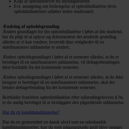
Kopi af opholdsbrevet fra myndighederne
Evt. ansøgning om forlængelse af opholdstilladelse (hvis
opholdstilladelsen udløber inden studiestart)
Ændring af opholdsgrundlag
Ændres grundlaget for din opholdstilladelse i løbet af din studietid,
har du pligt til at oplyse og dokumentere det ændrede grundlag,
således at vi kan vurdere, hvorvidt dine rettigheder til en
statsfinansieret uddannelse er ændret.
Ændres opholdsgrundlaget i løbet af et semester således, at du er
berettiget til en statsfinansieret uddannelse, vil deltagerbetalingen
først bortfalde fra det kommende semester.
Ændres opholdsgrundlaget i løbet af et semester således, at du ikke
længere er berettiget til en statsfinansieret uddannelse, skal der
betales deltagerbetaling fra det kommende semester.
Bortfalder forælders opholdstilladelse efter udlændingelovens § 9a,
er du stadig berettiget til at færdiggøre den pågældende uddannelse.
Har du en kandidatuddannelse?
Har du en gennemført en dansk såvel som en udenlandsk
kandidatuddannelse, kan du som udgangspunkt godt blive optaget