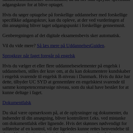
adgangskrav for at blive optaget.
Hvis du søger optagelse på forskellige uddannelser med forskellige
specifikke adgangskrav, kan du opleve, at der ved vurderingen af
din ansøgning bliver taget udgangspunkt i forskellige gennemsnit.
Genberegningen af det digitale eksamensbevis sker automatisk.
Vil du vide mere?
Så læs mere på UddannelsesGuiden
.
Sprogkrav når faget foregår på engelsk
Hvis du vælger et eller flere uddannelseselementer på engelsk i
uddannelsen, stilles der krav om, at du kan dokumentere kundskaber
i engelsk svarende til engelsk B-niveau i Danmark. Hvis du ikke har
dette, tilbyder UC SYD at gennemføre en engelsktest svarende til
samme kompetencemæssige niveau, som du skal have bestået for at
kunne deltage i faget.
Dokumentfalsk
Du skal være opmærksom på, at de oplysninger og dokumenter, du
indsender til din ansøgning, bliver kontrolleret f.eks. ved mistanke
om dokumentfalsk eller lignende. Hvis det skønnes nødvendigt for
udførelse af en kontrol, vil der ligeledes kunne rettes henvendelse til