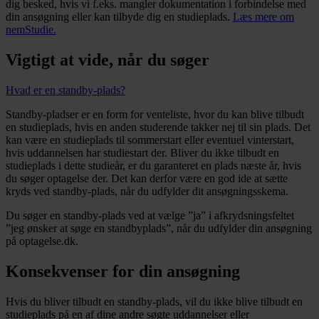
dig besked, hvis vi f.eks. mangler dokumentation i forbindelse med
din ansøgning eller kan tilbyde dig en studieplads.
Læs mere om
nemStudie.
Vigtigt at vide, når du søger
Hvad er en standby-plads?
Standby-pladser er en form for venteliste, hvor du kan blive tilbudt
en studieplads, hvis en anden studerende takker nej til sin plads. Det
kan være en studieplads til sommerstart eller eventuel vinterstart,
hvis uddannelsen har studiestart der. Bliver du ikke tilbudt en
studieplads i dette studieår, er du garanteret en plads næste år, hvis
du søger optagelse der. Det kan derfor være en god ide at sætte
kryds ved standby-plads, når du udfylder dit ansøgningsskema.
Du søger en standby-plads ved at vælge ”ja” i afkrydsningsfeltet
”jeg ønsker at søge en standbyplads”, når du udfylder din ansøgning
på optagelse.dk.
Konsekvenser for din ansøgning
Hvis du bliver tilbudt en standby-plads, vil du ikke blive tilbudt en
studieplads på en af dine andre søgte uddannelser eller