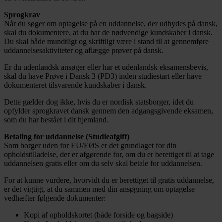
Sprogkrav
Når du søger om optagelse på en uddannelse, der udbydes på dansk,
skal du dokumentere, at du har de nødvendige kundskaber i dansk.
Du skal både mundtligt og skriftligt være i stand til at gennemføre
uddannelsesaktiviteter og aflægge prøver på dansk.
Er du udenlandsk ansøger eller har et udenlandsk eksamensbevis,
skal du have Prøve i Dansk 3 (PD3) inden studiestart eller have
dokumenteret tilsvarende kundskaber i dansk.
Dette gælder dog ikke, hvis du er nordisk statsborger, idet du
opfylder sprogkravet dansk gennem den adgangsgivende eksamen,
som du har bestået i dit hjemland.
Betaling for uddannelse (Studieafgift)
Som borger uden for EU/EØS er det grundlaget for din
opholdstilladelse, der er afgørende for, om du er berettiget til at tage
uddannelsen gratis eller om du selv skal betale for uddannelsen.
For at kunne vurdere, hvorvidt du er berettiget til gratis uddannelse,
er det vigtigt, at du sammen med din ansøgning om optagelse
vedhæfter følgende dokumenter:
Kopi af opholdskortet (både forside og bagside)