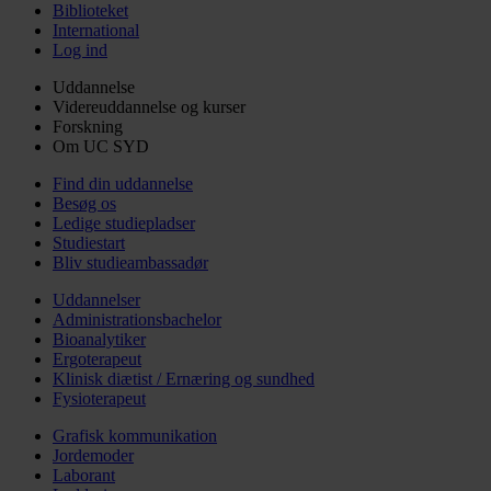
Biblioteket
International
Log ind
Uddannelse
Videreuddannelse og kurser
Forskning
Om UC SYD
Find din uddannelse
Besøg os
Ledige studiepladser
Studiestart
Bliv studieambassadør
Uddannelser
Administrationsbachelor
Bioanalytiker
Ergoterapeut
Klinisk diætist / Ernæring og sundhed
Fysioterapeut
Grafisk kommunikation
Jordemoder
Laborant