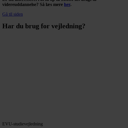
videreuddannelse? Så læs mere
her
.
Gå til siden
Har du brug for vejledning?
EVU-studievejledning