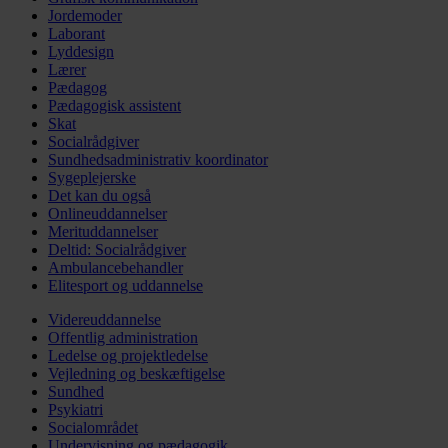
Jordemoder
Laborant
Lyddesign
Lærer
Pædagog
Pædagogisk assistent
Skat
Socialrådgiver
Sundhedsadministrativ koordinator
Sygeplejerske
Det kan du også
Onlineuddannelser
Merituddannelser
Deltid: Socialrådgiver
Ambulancebehandler
Elitesport og uddannelse
Videreuddannelse
Offentlig administration
Ledelse og projektledelse
Vejledning og beskæftigelse
Sundhed
Psykiatri
Socialområdet
Undervisning og pædagogik