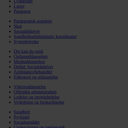
Lyddesign
Lærer
Pædagog
Pædagogisk assistent
Skat
Socialrådgiver
Sundhedsadministrativ koordinator
Sygeplejerske
Det kan du også
Onlineuddannelser
Merituddannelser
Deltid: Socialrådgiver
Ambulancebehandler
Elitesport og uddannelse
Videreuddannelse
Offentlig administration
Ledelse og projektledelse
Vejledning og beskæftigelse
Sundhed
Psykiatri
Socialområdet
Undervisning og pædagogik