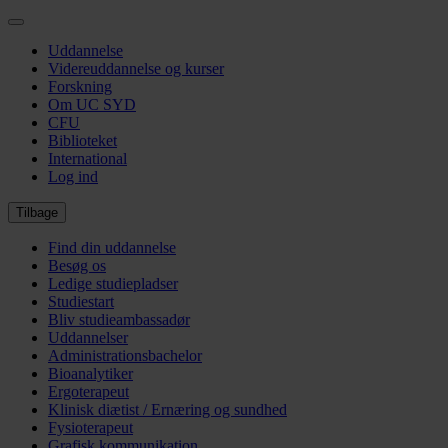
Gå
til
Uddannelse
hovedindhold
Videreuddannelse og kurser
Forskning
Om UC SYD
CFU
Biblioteket
International
Log ind
Tilbage
Find din uddannelse
Besøg os
Ledige studiepladser
Studiestart
Bliv studieambassadør
Uddannelser
Administrationsbachelor
Bioanalytiker
Ergoterapeut
Klinisk diætist / Ernæring og sundhed
Fysioterapeut
Grafisk kommunikation