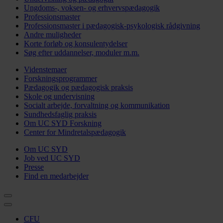
Ungdoms-, voksen- og erhvervspædagogik
Professionsmaster
Professionsmaster i pædagogisk-psykologisk rådgivning
Andre muligheder
Korte forløb og konsulentydelser
Søg efter uddannelser, moduler m.m.
Videnstemaer
Forskningsprogrammer
Pædagogik og pædagogisk praksis
Skole og undervisning
Socialt arbejde, forvaltning og kommunikation
Sundhedsfaglig praksis
Om UC SYD Forskning
Center for Mindretalspædagogik
Om UC SYD
Job ved UC SYD
Presse
Find en medarbejder
CFU