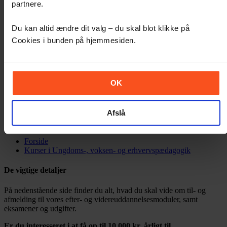
partnere.
Job ved UC SYD
Find ledige stillinger, og hør hvordan det er
at arbejde på UC SYD.
Du kan altid ændre dit valg – du skal blot klikke på
Presse
Vi giver dig oversigten over alle vores pressehistorier.
Cookies i bunden på hjemmesiden.
Find en medarbejder
Leder du efter en af vores medarbejdere?
Søg og find personen her.
OK
Kurser i Ungdoms-, voksen- og erhvervspædagogik
Afslå
UC SYD Efter- og videreuddannelse
Forside
Kurser i Ungdoms-, voksen- og erhvervspædagogik
De vigtige detaljer
På nedenstående side finder du alt, hvad du skal vide om til- og
afmelding til vores efter- og videreuddannelsesmoduler, samt
eksamener og udgifter.
Er du interesseret i at få op til 10.000 kr. årligt til