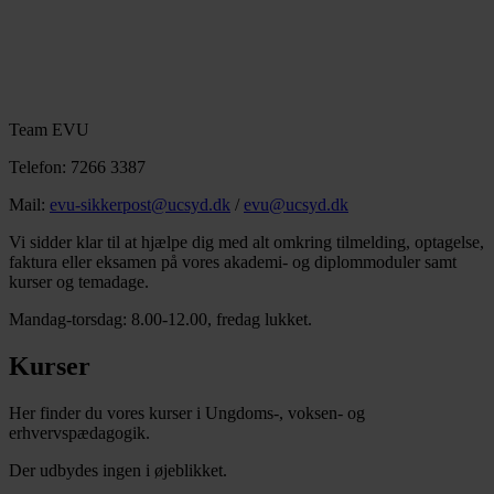
Team EVU
Telefon: 7266 3387
Mail:
evu-sikkerpost@ucsyd.dk
/
evu@ucsyd.dk
Vi sidder klar til at hjælpe dig med alt omkring tilmelding, optagelse,
faktura eller eksamen på vores akademi- og diplommoduler samt
kurser og temadage.
Mandag-torsdag: 8.00-12.00, fredag lukket.
Kurser
Her finder du vores kurser i Ungdoms-, voksen- og
erhvervspædagogik.
Der udbydes ingen i øjeblikket.