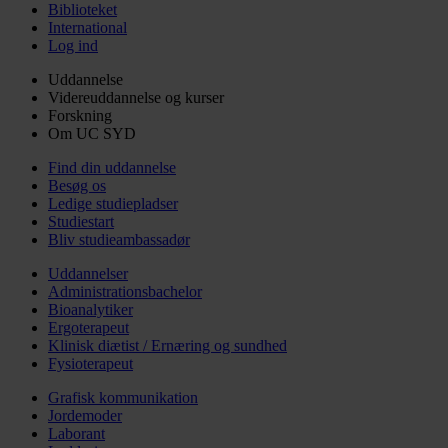
Biblioteket
International
Log ind
Uddannelse
Videreuddannelse og kurser
Forskning
Om UC SYD
Find din uddannelse
Besøg os
Ledige studiepladser
Studiestart
Bliv studieambassadør
Uddannelser
Administrationsbachelor
Bioanalytiker
Ergoterapeut
Klinisk diætist / Ernæring og sundhed
Fysioterapeut
Grafisk kommunikation
Jordemoder
Laborant