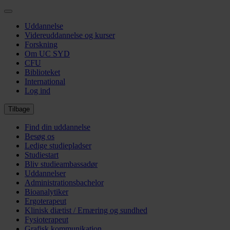
Gå
til
Uddannelse
hovedindhold
Videreuddannelse og kurser
Forskning
Om UC SYD
CFU
Biblioteket
International
Log ind
Tilbage
Find din uddannelse
Besøg os
Ledige studiepladser
Studiestart
Bliv studieambassadør
Uddannelser
Administrationsbachelor
Bioanalytiker
Ergoterapeut
Klinisk diætist / Ernæring og sundhed
Fysioterapeut
Grafisk kommunikation