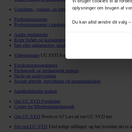
Vi bruger cookies til at forbe
oplysninger om brugen af vo
Ungdoms-, voksen- og erhvervspædagogik
Professionsmaster
Du kan altid ændre dit valg 
Professionsmaster i pædagogisk-psykologisk rådgivning
Andre muligheder
Korte forløb og konsulentydelser
Søg efter uddannelser, moduler m.m.
Videnstemaer
UC SYD Forskning sætter fokus på særlige viden
Forskningsprogrammer
Pædagogik og pædagogisk praksis
Skole og undervisning
Socialt arbejde, forvaltning og kommunikation
Sundhedsfaglig praksis
Om UC SYD Forskning
Center for Mindretalspædagogik
Om UC SYD
Hvem er vi? Læs alt om UC SYD her.
Job ved UC SYD
Find ledige stillinger, og hør hvordan det e