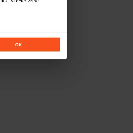
afik. Vi deler visse
OK
an bruge den i praksis.