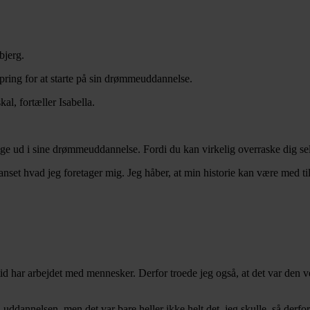
bjerg.
 spring for at starte på sin drømmeuddannelse.
kal, fortæller Isabella.
ringe ud i sine drømmeuddannelse. Fordi du kan virkelig overraske dig se
anset hvad jeg foretager mig. Jeg håber, at min historie kan være med ti
tid har arbejdet med mennesker. Derfor troede jeg også, at det var den 
uddannelsen, men det var bare heller ikke helt det, jeg skulle, så derf