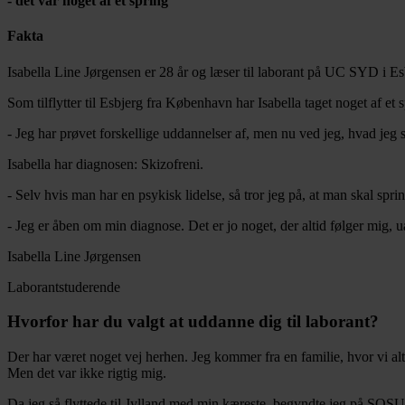
- det var noget af et spring
Fakta
Isabella Line Jørgensen er 28 år og læser til laborant på UC SYD i Es
Som tilflytter til Esbjerg fra København har Isabella taget noget af et
- Jeg har prøvet forskellige uddannelser af, men nu ved jeg, hvad jeg s
Isabella har diagnosen: Skizofreni.
- Selv hvis man har en psykisk lidelse, så tror jeg på, at man skal sp
- Jeg er åben om min diagnose. Det er jo noget, der altid følger mig, u
Isabella Line Jørgensen
Laborantstuderende
Hvorfor har du valgt at uddanne dig til laborant?
Der har været noget vej herhen. Jeg kommer fra en familie, hvor vi al
Men det var ikke rigtig mig.
Da jeg så flyttede til Jylland med min kæreste, begyndte jeg på SOSU-