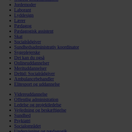
Jordemoder
Laborant
Lyddesign
Lærer
Pædagog
Pædagogisk assistent
Skat
Socialrådgiver
Sundhedsadministrativ koordinator
Sygeplejerske
Det kan du også
Onlineuddannelser
Merituddannelser
Deltid: Socialrådgiver
Ambulancebehandler
Elitesport og uddannelse
Videreuddannelse
Offentlig administration
Ledelse og projektledelse
Vejledning og beskæftigelse
Sundhed
Psykiatri
Socialområdet
Undervisning og pædagogik