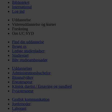
Biblioteket
International
Log ind
Uddannelse
Videreuddannelse og kurser
Forskning
Om UC SYD
Find din uddannelse
Besøg os
Ledige studiepladser
Studiestart
Bliv studieambassadør
Uddannelser
Administrationsbachelor
Bioanalytiker
Ergoterapeut
Klinisk diætist / Ernæring og sundhed
Fysioterapeut
Grafisk kommunikation
Jordemoder
Laborant