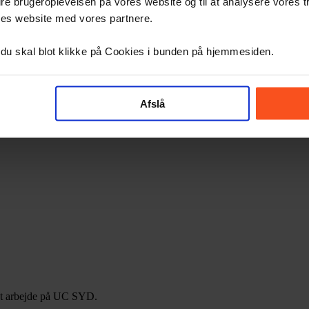
dre brugeroplevelsen på vores website og til at analysere vores tr
res website med vores partnere.
– du skal blot klikke på Cookies i bunden på hjemmesiden.
Afslå
stemaer. Mød vores eksperter. Læs om vores forskning og hvordan du k
r at arbejde på UC SYD.