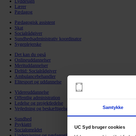
Lyddesign
Lærer
Pædagog
Pædagogisk assistent
Skat
Socialrådgiver
Sundhedsadministrativ koordinator
Sygeplejerske
Det kan du også
Onlineuddannelser
Merituddannelser
Deltid: Socialrådgiver
Ambulancebehandler
Elitesport og uddannelse
Videreuddannelse
Offentlig administration
Ledelse og projektledelse
Samtykke
Vejledning og beskæftigelse
Sundhed
Psykiatri
UC Syd bruger cookies
Socialområdet
Undervisning og pædagogik