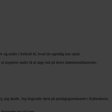
lv og andre i forhold til, hvad du egentlig kan opnå.
l at inspirere andre til at søge ind på deres drømmeuddannelse.
vej, jeg skulle. Jeg begyndte først på pædagogseminariet i København.
or droppede jeg ud igen.