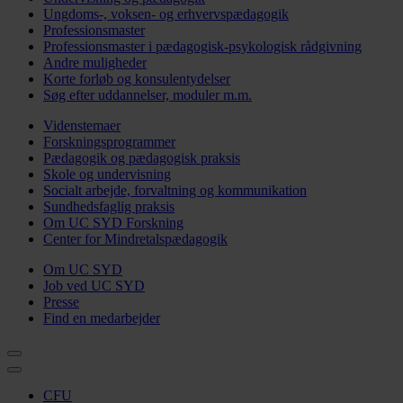
Ungdoms-, voksen- og erhvervspædagogik
Professionsmaster
Professionsmaster i pædagogisk-psykologisk rådgivning
Andre muligheder
Korte forløb og konsulentydelser
Søg efter uddannelser, moduler m.m.
Videnstemaer
Forskningsprogrammer
Pædagogik og pædagogisk praksis
Skole og undervisning
Socialt arbejde, forvaltning og kommunikation
Sundhedsfaglig praksis
Om UC SYD Forskning
Center for Mindretalspædagogik
Om UC SYD
Job ved UC SYD
Presse
Find en medarbejder
CFU