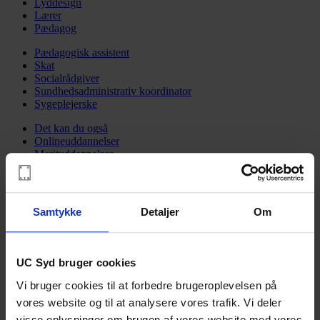
Lyddesign
Lærer
Pædagog
Pædagogisk assistent
Skat
Socialrådgiver
Sundhedsadministrativ koordinator
Sygeplejerske
Det kan du også
Onlineuddannelser
Merituddannelser
Deltid: Socialrådgiver
Ambulancebehandler
Elitesport og uddannelse
Samtykke
Detaljer
Om
Videreuddannelse
Offentlig administration
Ledelse og projektledelse
Vejledning og beskæftigelse
UC Syd bruger cookies
Sundhed
Vi bruger cookies til at forbedre brugeroplevelsen på
Psykiatri
vores website og til at analysere vores trafik. Vi deler
Socialområdet
Undervisning og pædagogik
visse oplysninger om brugen af vores website med vores