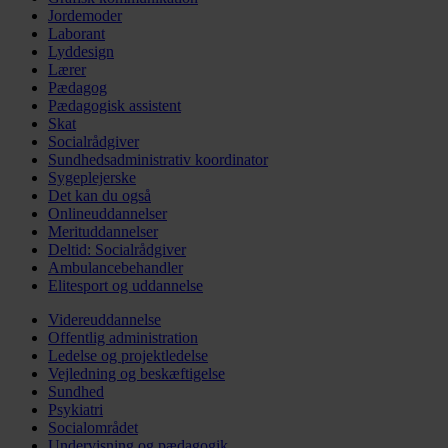
Jordemoder
Laborant
Lyddesign
Lærer
Pædagog
Pædagogisk assistent
Skat
Socialrådgiver
Sundhedsadministrativ koordinator
Sygeplejerske
Det kan du også
Onlineuddannelser
Merituddannelser
Deltid: Socialrådgiver
Ambulancebehandler
Elitesport og uddannelse
Videreuddannelse
Offentlig administration
Ledelse og projektledelse
Vejledning og beskæftigelse
Sundhed
Psykiatri
Socialområdet
Undervisning og pædagogik