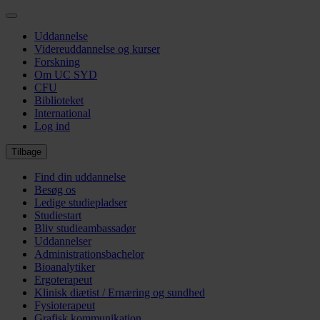
Gå
til
Uddannelse
hovedindhold
Videreuddannelse og kurser
Forskning
Om UC SYD
CFU
Biblioteket
International
Log ind
Tilbage
Find din uddannelse
Besøg os
Ledige studiepladser
Studiestart
Bliv studieambassadør
Uddannelser
Administrationsbachelor
Bioanalytiker
Ergoterapeut
Klinisk diætist / Ernæring og sundhed
Fysioterapeut
Grafisk kommunikation