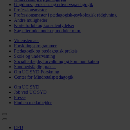
Ungdoms-, voksen- og erhvervspædagogik
Professionsmaster
Professionsmaster i pædagogisk-psykologisk rådgivning
Andre muligheder
Korte forløb og konsulentydelser
Søg efter uddannelser, moduler m.m.
Videnstemaer
Forskningsprogrammer
Pædagogik og pædagogisk praksis
Skole og undervisning
Socialt arbejde, forvaltning og kommunikation
Sundhedsfaglig praksis
Om UC SYD Forskning
Center for Mindretalspædagogik
Om UC SYD
Job ved UC SYD
Presse
Find en medarbejder
CFU