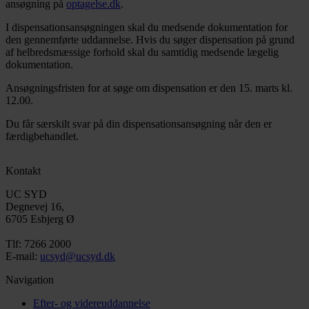
ansøgning på
optagelse.dk
.
I dispensationsansøgningen skal du medsende dokumentation for
den gennemførte uddannelse. Hvis du søger dispensation på grund
af helbredsmæssige forhold skal du samtidig medsende lægelig
dokumentation.
Ansøgningsfristen for at søge om dispensation er den 15. marts kl.
12.00.
Du får særskilt svar på din dispensationsansøgning når den er
færdigbehandlet.
Kontakt
UC SYD
Degnevej 16,
6705 Esbjerg Ø
Tlf: 7266 2000
E-mail:
ucsyd@ucsyd.dk
Navigation
Efter- og videreuddannelse