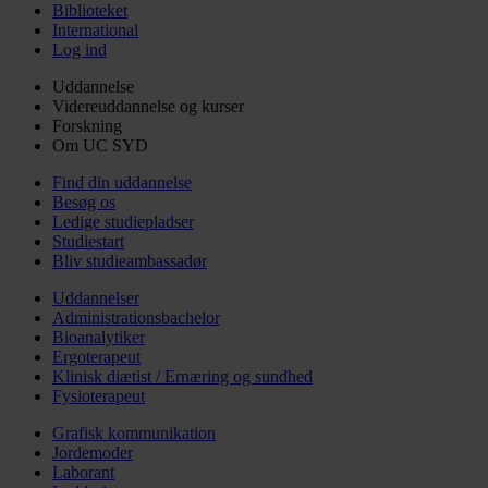
Biblioteket
International
Log ind
Uddannelse
Videreuddannelse og kurser
Forskning
Om UC SYD
Find din uddannelse
Besøg os
Ledige studiepladser
Studiestart
Bliv studieambassadør
Uddannelser
Administrationsbachelor
Bioanalytiker
Ergoterapeut
Klinisk diætist / Ernæring og sundhed
Fysioterapeut
Grafisk kommunikation
Jordemoder
Laborant