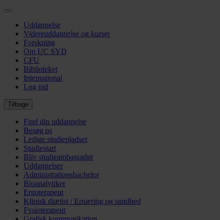
Gå
til
Uddannelse
hovedindhold
Videreuddannelse og kurser
Forskning
Om UC SYD
CFU
Biblioteket
International
Log ind
Tilbage
Find din uddannelse
Besøg os
Ledige studiepladser
Studiestart
Bliv studieambassadør
Uddannelser
Administrationsbachelor
Bioanalytiker
Ergoterapeut
Klinisk diætist / Ernæring og sundhed
Fysioterapeut
Grafisk kommunikation