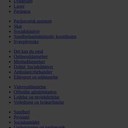
Lyddesign
Lærer
Pædagog
Pædagogisk assistent
Skat
Socialrådgiver
Sundhedsadministrativ koordinator
Sygeplejerske
Det kan du også
Onlineuddannelser
Merituddannelser
Deltid: Socialrådgiver
Ambulancebehandler
Elitesport og uddannelse
Videreuddannelse
Offentlig administration
Ledelse og projektledelse
Vejledning og beskæftigelse
Sundhed
Psykiatri
Socialområdet
Undervisning og pædagogik