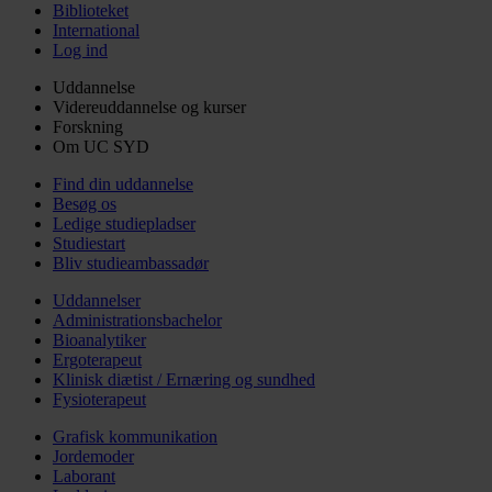
Biblioteket
International
Log ind
Uddannelse
Videreuddannelse og kurser
Forskning
Om UC SYD
Find din uddannelse
Besøg os
Ledige studiepladser
Studiestart
Bliv studieambassadør
Uddannelser
Administrationsbachelor
Bioanalytiker
Ergoterapeut
Klinisk diætist / Ernæring og sundhed
Fysioterapeut
Grafisk kommunikation
Jordemoder
Laborant