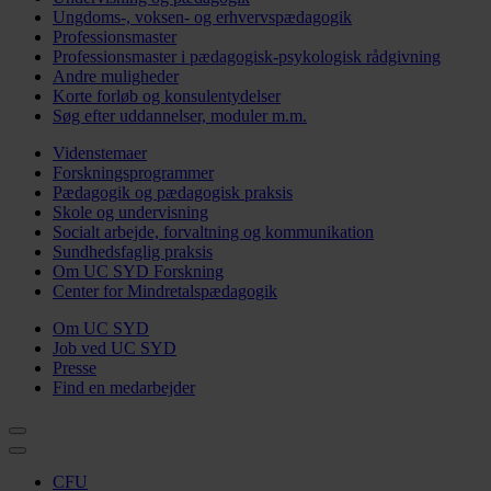
Ungdoms-, voksen- og erhvervspædagogik
Professionsmaster
Professionsmaster i pædagogisk-psykologisk rådgivning
Andre muligheder
Korte forløb og konsulentydelser
Søg efter uddannelser, moduler m.m.
Videnstemaer
Forskningsprogrammer
Pædagogik og pædagogisk praksis
Skole og undervisning
Socialt arbejde, forvaltning og kommunikation
Sundhedsfaglig praksis
Om UC SYD Forskning
Center for Mindretalspædagogik
Om UC SYD
Job ved UC SYD
Presse
Find en medarbejder
CFU