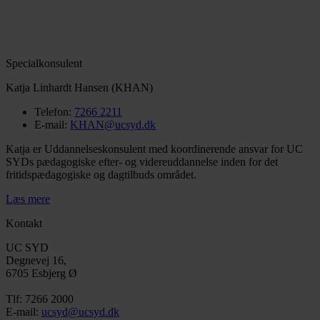
Specialkonsulent
Katja Linhardt Hansen (KHAN)
Telefon:
7266 2211
E-mail:
KHAN@ucsyd.dk
Katja er Uddannelseskonsulent med koordinerende ansvar for UC
SYDs pædagogiske efter- og videreuddannelse inden for det
fritidspædagogiske og dagtilbuds området.
Læs mere
Kontakt
UC SYD
Degnevej 16,
6705 Esbjerg Ø
Tlf: 7266 2000
E-mail:
ucsyd@ucsyd.dk