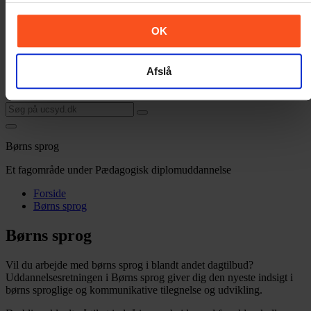
Job ved UC SYD
Find ledige stillinger, og hør hvordan det er
at arbejde på UC SYD.
OK
Presse
Vi giver dig oversigten over alle vores pressehistorier.
Afslå
Find en medarbejder
Leder du efter en af vores medarbejdere?
Søg og find personen her.
Børns sprog
Et fagområde under Pædagogisk diplomuddannelse
Forside
Børns sprog
Børns sprog
Vil du arbejde med børns sprog i blandt andet dagtilbud?
Uddannelsesretningen i Børns sprog giver dig den nyeste indsigt i
børns sproglige og kommunikative tilegnelse og udvikling.