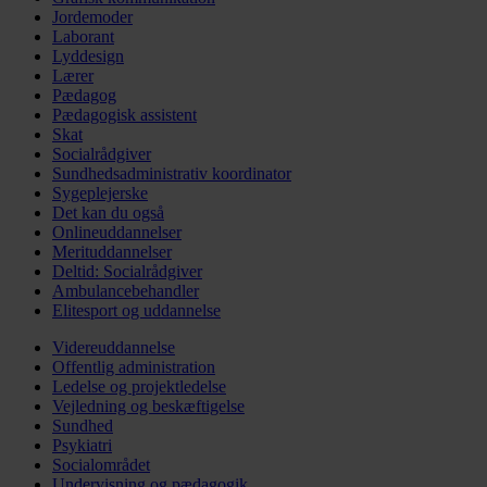
Jordemoder
Laborant
Lyddesign
Lærer
Pædagog
Pædagogisk assistent
Skat
Socialrådgiver
Sundhedsadministrativ koordinator
Sygeplejerske
Det kan du også
Onlineuddannelser
Merituddannelser
Deltid: Socialrådgiver
Ambulancebehandler
Elitesport og uddannelse
Videreuddannelse
Offentlig administration
Ledelse og projektledelse
Vejledning og beskæftigelse
Sundhed
Psykiatri
Socialområdet
Undervisning og pædagogik