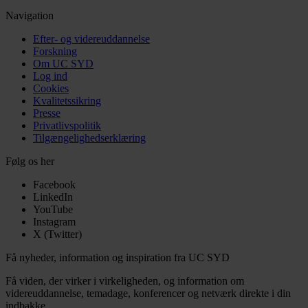
Navigation
Efter- og videreuddannelse
Forskning
Om UC SYD
Log ind
Cookies
Kvalitetssikring
Presse
Privatlivspolitik
Tilgængelighedserklæring
Følg os her
Facebook
LinkedIn
YouTube
Instagram
X (Twitter)
Få nyheder, information og inspiration fra UC SYD
Få viden, der virker i virkeligheden, og information om
videreuddannelse, temadage, konferencer og netværk direkte i din
indbakke.