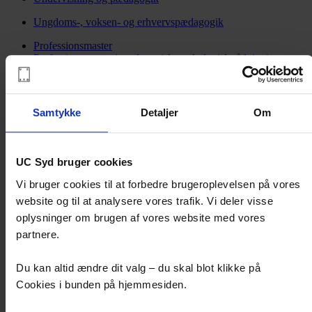
Ungdoms-, voksen- og erhvervspædagogik
Professionsmaster
Professionsmaster i pædagogisk-psykologisk rådgivning
Andre muligheder
Korte forløb og konsulentydelser
Søg efter uddannelser, moduler m.m.
Samtykke
Detaljer
Om
Videnstemaer
UC SYD Forskning sætter fokus på særlige
videnstemaer. Mød vores eksperter. Læs om vores forskning
og hvordan du kan bruge den i praksis.
UC Syd bruger cookies
Forskningsprogrammer
Vi bruger cookies til at forbedre brugeroplevelsen på vores
Pædagogik og pædagogisk praksis
website og til at analysere vores trafik. Vi deler visse
Skole og undervisning
Socialt arbejde, forvaltning og kommunikation
oplysninger om brugen af vores website med vores
partnere.
Sundhedsfaglig praksis
Om UC SYD Forskning
Du kan altid ændre dit valg – du skal blot klikke på
Center for Mindretalspædagogik
Cookies i bunden på hjemmesiden.
Om UC SYD
Hvem er vi? Læs alt om UC SYD her.